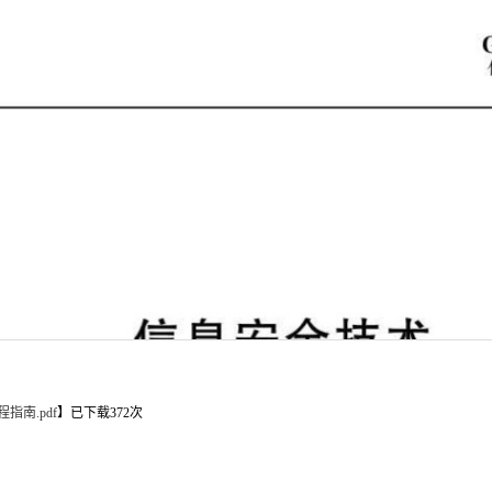
程指南.pdf
】已下载
372
次