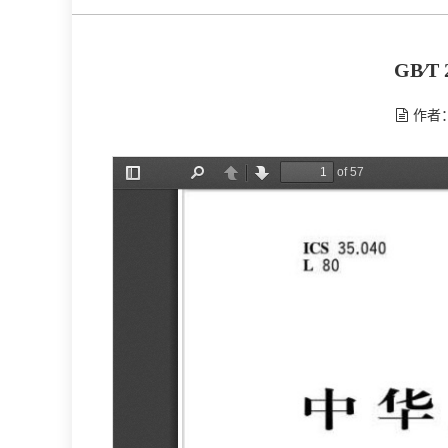
GB∕
作者