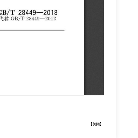
【
关闭
】